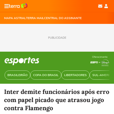
MAPA ASTRAL
TERRA MAIL
CENTRAL DO ASSINANTE
PUBLICIDADE
Oferecimento
BRASILEIRÃO
COPA DO BRASIL
LIBERTADORES
SUL-AMERIC
Inter demite funcionários após erro
com papel picado que atrasou jogo
contra Flamengo