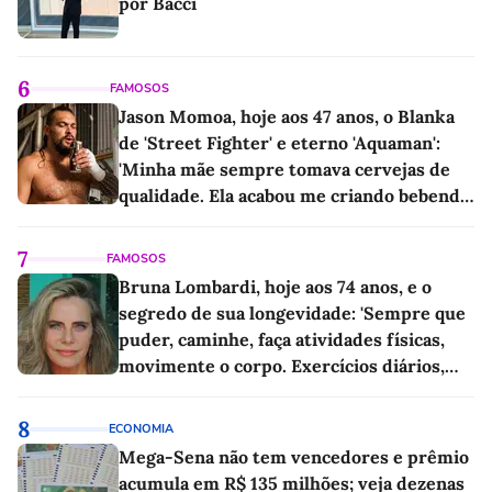
por Bacci
6
FAMOSOS
Jason Momoa, hoje aos 47 anos, o Blanka
de 'Street Fighter' e eterno 'Aquaman':
'Minha mãe sempre tomava cervejas de
qualidade. Ela acabou me criando bebendo
as melhores'
7
FAMOSOS
Bruna Lombardi, hoje aos 74 anos, e o
segredo de sua longevidade: 'Sempre que
puder, caminhe, faça atividades físicas,
movimente o corpo. Exercícios diários,
mesmo pequenos, são libertadores'
8
ECONOMIA
Mega-Sena não tem vencedores e prêmio
acumula em R$ 135 milhões; veja dezenas