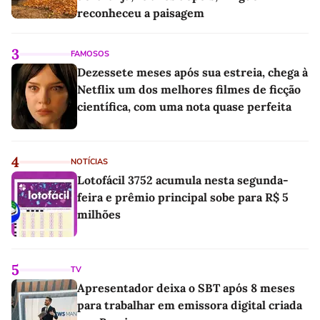
reconheceu a paisagem
3
FAMOSOS
Dezessete meses após sua estreia, chega à
Netflix um dos melhores filmes de ficção
científica, com uma nota quase perfeita
4
NOTÍCIAS
Lotofácil 3752 acumula nesta segunda-
feira e prêmio principal sobe para R$ 5
milhões
5
TV
Apresentador deixa o SBT após 8 meses
para trabalhar em emissora digital criada