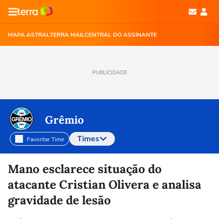
MAPA ASTRAL
TERRA MAIL
CENTRAL DO ASSINANTE
PUBLICIDADE
Grêmio
Times
Favoritar Time
Selecione o time para ver as notícias
Mano esclarece situação do
atacante Cristian Olivera e analisa
gravidade de lesão