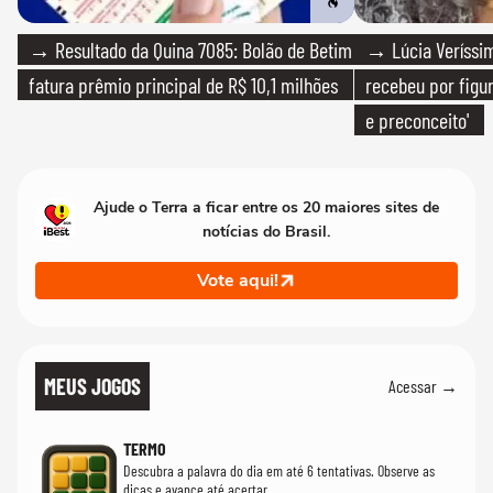
→ Resultado da Quina 7085: Bolão de Betim
→ Lúcia Veríssim
fatura prêmio principal de R$ 10,1 milhões
recebeu por figur
e preconceito'
Ajude o Terra a ficar entre os 20 maiores sites de
notícias do Brasil.
Vote aqui!
MEUS JOGOS
Acessar →
TERMO
Descubra a palavra do dia em até 6 tentativas. Observe as
dicas e avance até acertar.