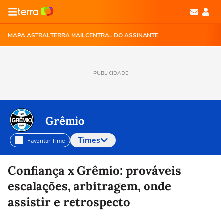
MAPA ASTRAL
TERRA MAIL
CENTRAL DO ASSINANTE
PUBLICIDADE
Grêmio
Times
Favoritar Time
Selecione o time para ver as notícias
Confiança x Grêmio: prováveis
escalações, arbitragem, onde
assistir e retrospecto