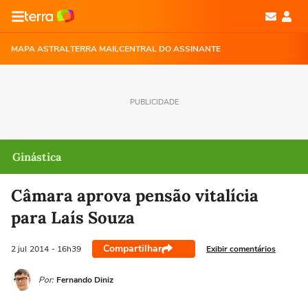
MAPA ASTRAL
TERRA MAIL
CENTRAL DO ASSINANTE
PUBLICIDADE
Ginástica
Câmara aprova pensão vitalícia
para Laís Souza
Compartilhar
Exibir comentários
2 jul
2014
- 16h39
Por:
Fernando Diniz