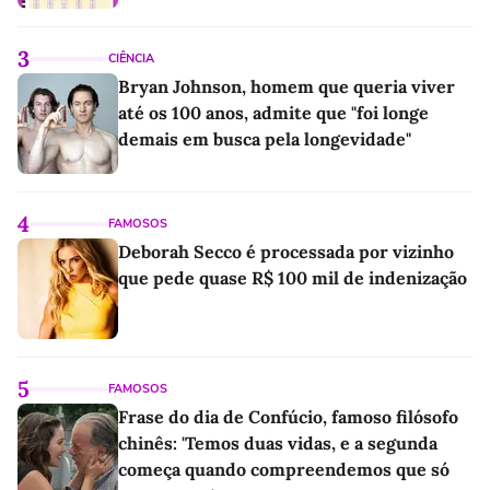
3
CIÊNCIA
Bryan Johnson, homem que queria viver
até os 100 anos, admite que "foi longe
demais em busca pela longevidade"
4
FAMOSOS
Deborah Secco é processada por vizinho
que pede quase R$ 100 mil de indenização
5
FAMOSOS
Frase do dia de Confúcio, famoso filósofo
chinês: 'Temos duas vidas, e a segunda
começa quando compreendemos que só