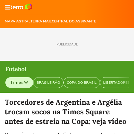
MAPA ASTRAL
TERRA MAIL
CENTRAL DO ASSINANTE
PUBLICIDADE
Futebol
Times
BRASILEIRÃO
COPA DO BRASIL
LIBERTADORES
Selecione o time para ver as notícias
Torcedores de Argentina e Argélia
trocam socos na Times Square
antes de estreia na Copa; veja vídeo