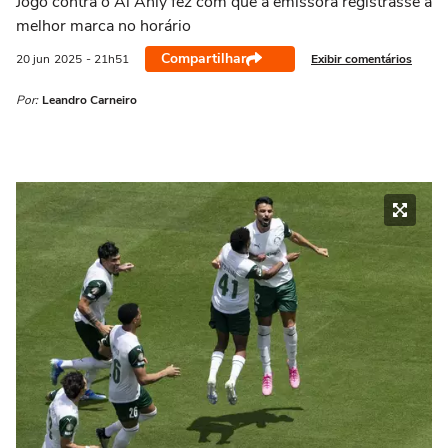
Jogo contra o Al Ahly fez com que a emissora registrasse a
melhor marca no horário
Compartilhar
Exibir comentários
20 jun
2025
- 21h51
Por:
Leandro Carneiro