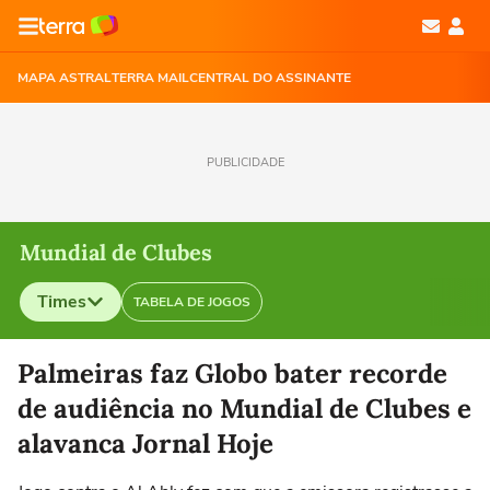
MAPA ASTRAL
TERRA MAIL
CENTRAL DO ASSINANTE
PUBLICIDADE
Mundial de Clubes
Times
TABELA DE JOGOS
Selecione o time para ver as notícias
Palmeiras faz Globo bater recorde
de audiência no Mundial de Clubes e
alavanca Jornal Hoje