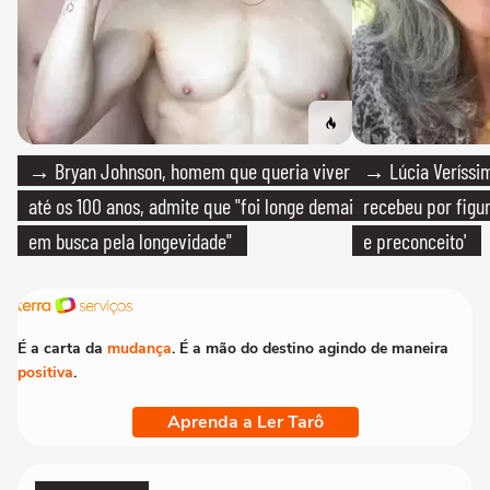
→ Bryan Johnson, homem que queria viver
→ Lúcia Veríssim
até os 100 anos, admite que "foi longe demais
recebeu por figur
em busca pela longevidade"
e preconceito'
É a carta da
mudança
. É a mão do destino agindo de maneira
positiva
.
Aprenda a Ler Tarô