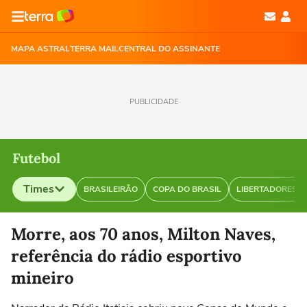
MAPA ASTRAL
TERRA MAIL
CENTRAL DO ASSINANTE
PUBLICIDADE
Futebol
Times
BRASILEIRÃO
COPA DO BRASIL
LIBERTADORES
Selecione o time para ver as notícias
Morre, aos 70 anos, Milton Naves,
referência do rádio esportivo
mineiro