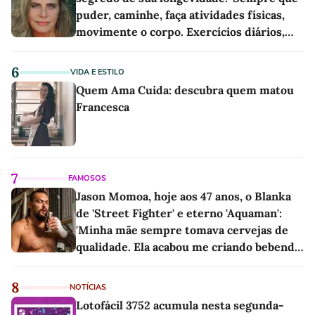
puder, caminhe, faça atividades físicas,
movimente o corpo. Exercícios diários,
mesmo pequenos, são libertadores'
6
VIDA E ESTILO
Quem Ama Cuida: descubra quem matou
Francesca
7
FAMOSOS
Jason Momoa, hoje aos 47 anos, o Blanka
de 'Street Fighter' e eterno 'Aquaman':
'Minha mãe sempre tomava cervejas de
qualidade. Ela acabou me criando bebendo
as melhores'
8
NOTÍCIAS
Lotofácil 3752 acumula nesta segunda-