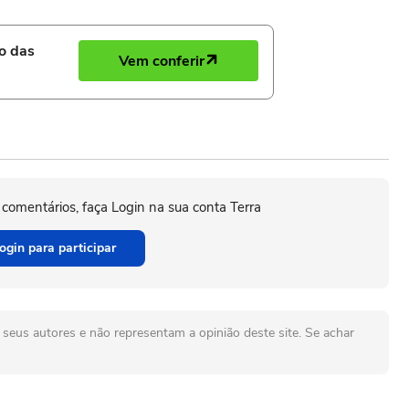
ro das
Vem conferir
 comentários, faça Login na sua conta Terra
ogin para participar
seus autores e não representam a opinião deste site. Se achar