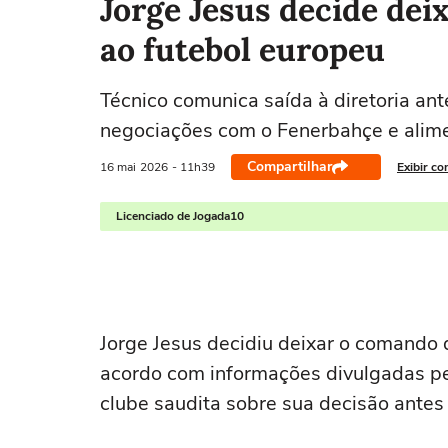
Jorge Jesus decide deix
ao futebol europeu
Técnico comunica saída à diretoria a
negociações com o Fenerbahçe e alim
Compartilhar
16 mai
2026
- 11h39
Exibir co
Licenciado de Jogada10
Jorge Jesus
decidiu deixar o comando
acordo com informações divulgadas pel
clube saudita sobre sua decisão ante