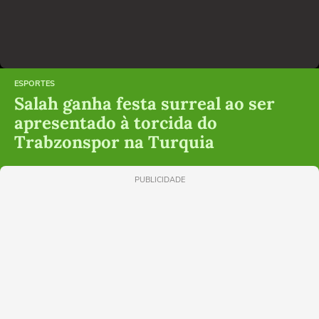
ESPORTES
Salah ganha festa surreal ao ser
apresentado à torcida do
Trabzonspor na Turquia
PUBLICIDADE