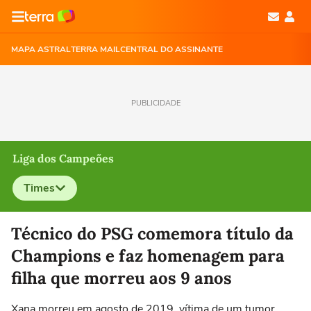
MAPA ASTRAL
TERRA MAIL
CENTRAL DO ASSINANTE
PUBLICIDADE
Liga dos Campeões
Times
Selecione o time para ver as notícias
Técnico do PSG comemora título da
Champions e faz homenagem para
filha que morreu aos 9 anos
Xana morreu em agosto de 2019, vítima de um tumor