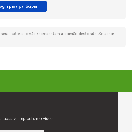
ogin para participar
seus autores e não representam a opinião deste site. Se achar
oi possível reproduzir o vídeo