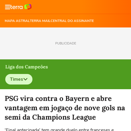
MAPA ASTRAL
TERRA MAIL
CENTRAL DO ASSINANTE
PUBLICIDADE
Liga dos Campeões
Times
Selecione o time para ver as notícias
PSG vira contra o Bayern e abre
vantagem em jogaço de nove gols na
semi da Champions League
'Final antecipada' tem grande duelo entre franceses e