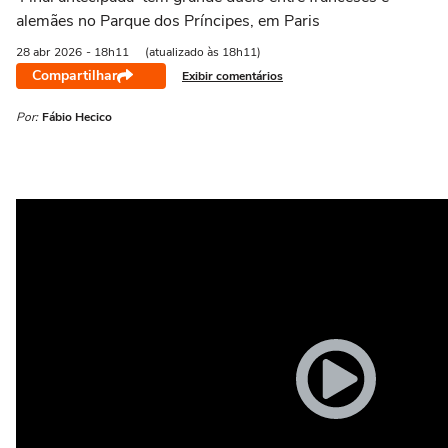
alemães no Parque dos Príncipes, em Paris
28 abr
2026
- 18h11
(atualizado às 18h11)
Compartilhar
Exibir comentários
Por:
Fábio Hecico