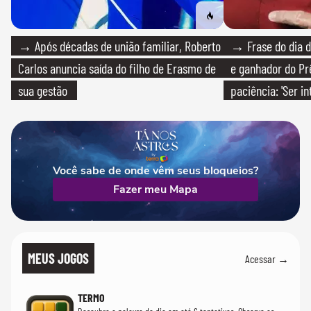
→ Após décadas de união familiar, Roberto
→ Frase do dia d
Carlos anuncia saída do filho de Erasmo de
e ganhador do Pr
sua gestão
paciência: 'Ser i
paciente é melho
Você sabe de onde vêm seus bloqueios?
Fazer meu Mapa
MEUS JOGOS
Acessar →
TERMO