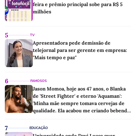
feira e prêmio principal sobe para R$ 5
milhões
5
TV
Apresentadora pede demissão de
telejornal para ser gerente em empresa:
"Mais tempo e paz"
6
FAMOSOS
Jason Momoa, hoje aos 47 anos, o Blanka
de 'Street Fighter' e eterno 'Aquaman':
'Minha mãe sempre tomava cervejas de
qualidade. Ela acabou me criando bebendo
as melhores'
7
EDUCAÇÃO
Universidade onde Davi Lucca quer