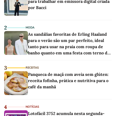
para trabalhar em emissora digital criada
por Bacci
2
MODA
As sandálias favoritas de Erling Haaland
para o verão são um par perfeito, ideal
tanto para usar na praia com roupa de
banho quanto em uma festa com terno de
linho
3
RECEITAS
Panqueca de maçã com aveia sem glúten:
receita fofinha, prática e nutritiva para o
café da manhã
4
NOTÍCIAS
Lotofácil 3752 acumula nesta segunda-