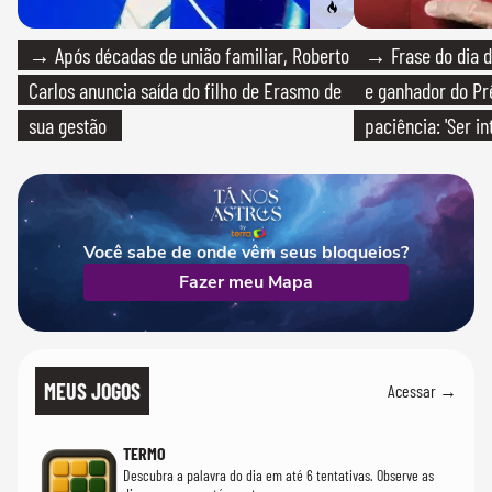
→ Após décadas de união familiar, Roberto
→ Frase do dia d
Carlos anuncia saída do filho de Erasmo de
e ganhador do Pr
sua gestão
paciência: 'Ser i
paciente é melho
Você sabe de onde vêm seus bloqueios?
Fazer meu Mapa
MEUS JOGOS
Acessar →
TERMO
Descubra a palavra do dia em até 6 tentativas. Observe as