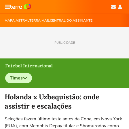
MAPA ASTRAL
TERRA MAIL
CENTRAL DO ASSINANTE
PUBLICIDADE
Futebol Internacional
Times
Selecione o time para ver as notícias
Holanda x Uzbequistão: onde
assistir e escalações
Seleções fazem último teste antes da Copa, em Nova York
(EUA), com Memphis Depay titular e Shomurodov como