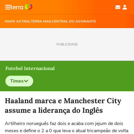
MAPA ASTRAL
TERRA MAIL
CENTRAL DO ASSINANTE
PUBLICIDADE
Futebol Internacional
Times
Selecione o time para ver as notícias
Haaland marca e Manchester City
assume a liderança do Inglês
Artilheiro norueguês faz dois e acaba com jejum de dois
meses e define o 2 a 0 que leva o atual tricampeão de volta