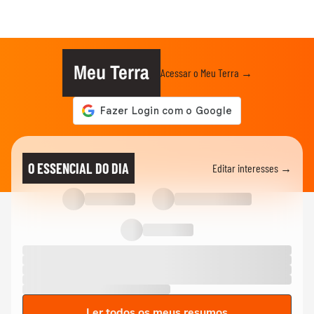
Meu Terra
Acessar o Meu Terra →
O ESSENCIAL DO DIA
Editar interesses →
Ler todos os meus resumos