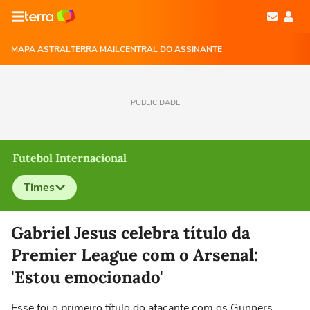
MAPA ASTRAL
TERRA MAIL
CENTRAL DO ASSINANTE
PUBLICIDADE
Futebol Internacional
Times
Selecione o time para ver as notícias
Gabriel Jesus celebra título da
Premier League com o Arsenal:
'Estou emocionado'
Esse foi o primeiro título do atacante com os Gunners