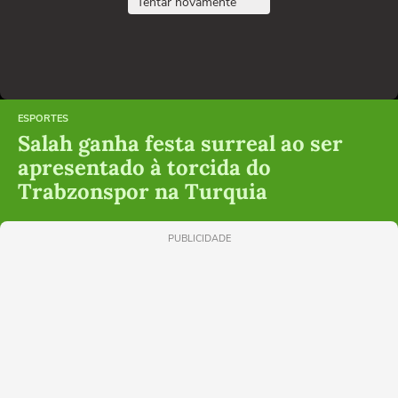
Tentar novamente
ESPORTES
Salah ganha festa surreal ao ser
apresentado à torcida do
Trabzonspor na Turquia
PUBLICIDADE