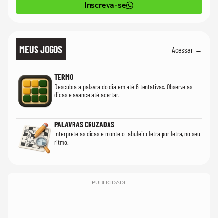
Inscreva-se
MEUS JOGOS
Acessar →
TERMO
Descubra a palavra do dia em até 6 tentativas. Observe as
dicas e avance até acertar.
PALAVRAS CRUZADAS
Interprete as dicas e monte o tabuleiro letra por letra, no seu
ritmo.
PUBLICIDADE