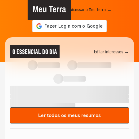
Meu Terra
Acessar o Meu Terra →
O ESSENCIAL DO DIA
Editar interesses →
Ler todos os meus resumos