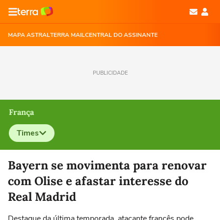
MAPA ASTRAL
TERRA MAIL
CENTRAL DO ASSINANTE
PUBLICIDADE
França
Times
Selecione o time para ver as notícias
Bayern se movimenta para renovar
com Olise e afastar interesse do
Real Madrid
Destaque da última temporada, atacante francês pode