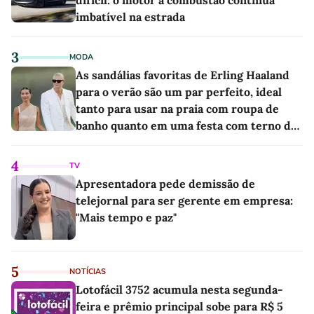
imbatível na estrada
3
MODA
As sandálias favoritas de Erling Haaland
para o verão são um par perfeito, ideal
tanto para usar na praia com roupa de
banho quanto em uma festa com terno de
linho
4
TV
Apresentadora pede demissão de
telejornal para ser gerente em empresa:
"Mais tempo e paz"
5
NOTÍCIAS
Lotofácil 3752 acumula nesta segunda-
feira e prêmio principal sobe para R$ 5