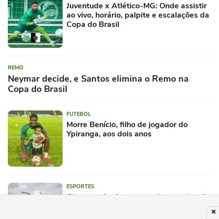
Juventude x Atlético-MG: Onde assistir
ao vivo, horário, palpite e escalações da
Copa do Brasil
REMO
Neymar decide, e Santos elimina o Remo na
Copa do Brasil
FUTEBOL
Morre Benício, filho de jogador do
Ypiranga, aos dois anos
ESPORTES
Gigantes do skate street internacional
desembarcam no Maracanãzinho (RJ)
para o SLS Rio Takeover