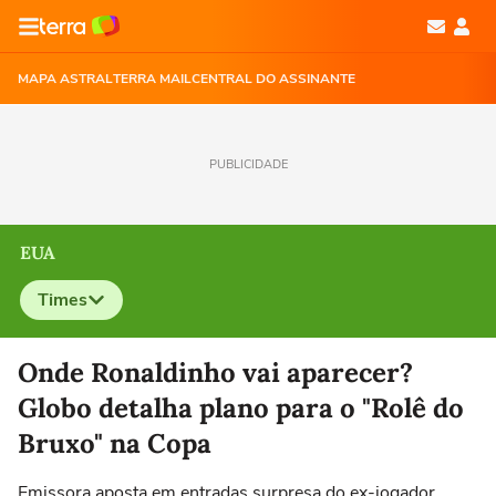
MAPA ASTRAL
TERRA MAIL
CENTRAL DO ASSINANTE
PUBLICIDADE
EUA
Times
Selecione o time para ver as notícias
Onde Ronaldinho vai aparecer?
Globo detalha plano para o "Rolê do
Bruxo" na Copa
Emissora aposta em entradas surpresa do ex-jogador