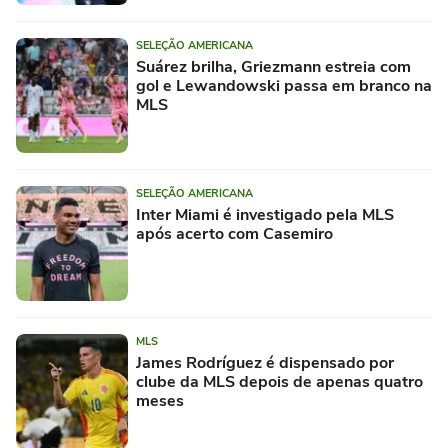
SELEÇÃO AMERICANA
Suárez brilha, Griezmann estreia com
gol e Lewandowski passa em branco na
MLS
SELEÇÃO AMERICANA
Inter Miami é investigado pela MLS
após acerto com Casemiro
MLS
James Rodríguez é dispensado por
clube da MLS depois de apenas quatro
meses