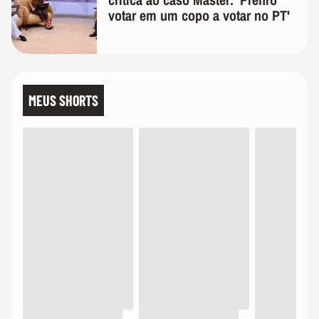
votar em um copo a votar no PT'
MEUS SHORTS