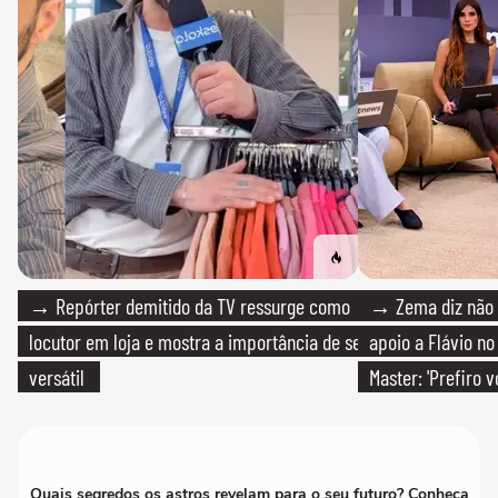
→ Repórter demitido da TV ressurge como
→ Zema diz não v
locutor em loja e mostra a importância de ser
apoio a Flávio no 
versátil
Master: 'Prefiro 
PT'
Quais segredos os astros revelam para o seu futuro? Conheça