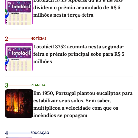
dividem o prêmio acumulado de R$ 5
milhões nesta terça-feira
2
NOTÍCIAS
Lotofácil 3752 acumula nesta segunda-
feira e prêmio principal sobe para R$ 5
milhões
3
PLANETA
Em 1950, Portugal plantou eucaliptos para
estabilizar seus solos. Sem saber,
multiplicou a velocidade com que os
incêndios se propagam
4
EDUCAÇÃO