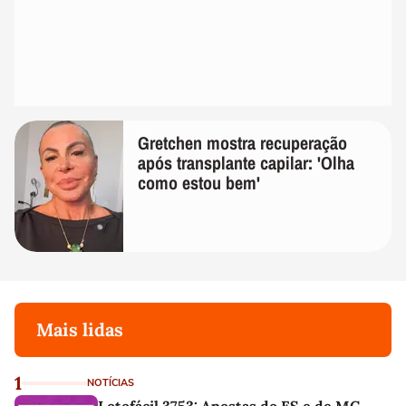
Gretchen mostra recuperação
após transplante capilar: 'Olha
como estou bem'
Mais lidas
1
NOTÍCIAS
Lotofácil 3753: Apostas do ES e de MG