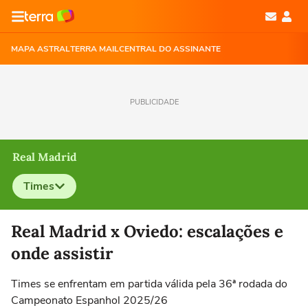
MAPA ASTRAL
TERRA MAIL
CENTRAL DO ASSINANTE
PUBLICIDADE
Real Madrid
Times
Selecione o time para ver as notícias
Real Madrid x Oviedo: escalações e
onde assistir
Times se enfrentam em partida válida pela 36ª rodada do
Campeonato Espanhol 2025/26