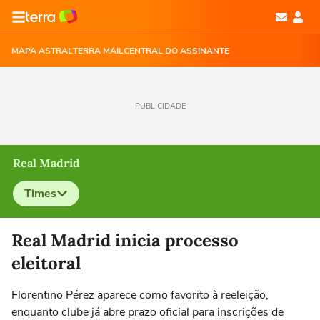
MAPA ASTRAL
TERRA MAIL
CENTRAL DO ASSINANTE
PUBLICIDADE
Real Madrid
Times
Selecione o time para ver as notícias
Real Madrid inicia processo
eleitoral
Florentino Pérez aparece como favorito à reeleição,
enquanto clube já abre prazo oficial para inscrições de