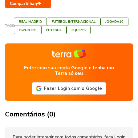
Compartilhar
REAL MADRID
FUTEBOL INTERNACIONAL
JOGADA10
TAGS
ESPORTES
FUTEBOL
EQUIPES
Entre com sua conta Google e tenha um
Terra só seu
Comentários (0)
Para poder interagir com todos comentários, faça Login