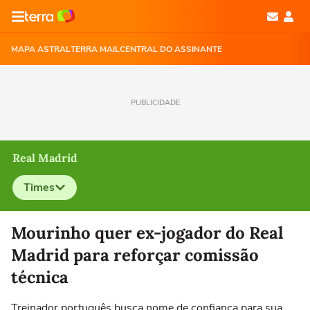
MAPA ASTRAL
TERRA MAIL
CENTRAL DO ASSINANTE
PUBLICIDADE
Real Madrid
Times
Selecione o time para ver as notícias
Mourinho quer ex-jogador do Real
Madrid para reforçar comissão
técnica
Treinador português busca nome de confiança para sua