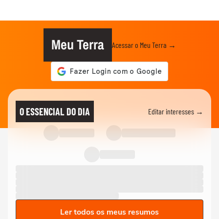
Meu Terra
Acessar o Meu Terra →
O ESSENCIAL DO DIA
Editar interesses →
Ler todos os meus resumos