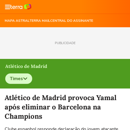
MAPA ASTRAL
TERRA MAIL
CENTRAL DO ASSINANTE
PUBLICIDADE
Atlético de Madrid
Times
Selecione o time para ver as notícias
Atlético de Madrid provoca Yamal
após eliminar o Barcelona na
Champions
Clube espanhol responde declaração do jovem atacante