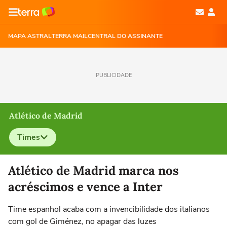
MAPA ASTRAL
TERRA MAIL
CENTRAL DO ASSINANTE
PUBLICIDADE
Atlético de Madrid
Times
Selecione o time para ver as notícias
Atlético de Madrid marca nos
acréscimos e vence a Inter
Time espanhol acaba com a invencibilidade dos italianos
com gol de Giménez, no apagar das luzes