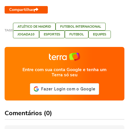
Compartilhar
ATLÉTICO DE MADRID
FUTEBOL INTERNACIONAL
TAGS
JOGADA10
ESPORTES
FUTEBOL
EQUIPES
Entre com sua conta Google e tenha um
Terra só seu
Comentários (0)