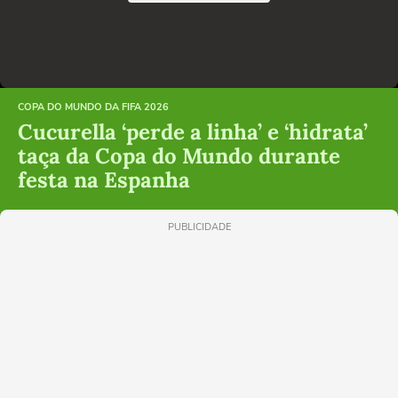
COPA DO MUNDO DA FIFA 2026
Cucurella ‘perde a linha’ e ‘hidrata’
taça da Copa do Mundo durante
festa na Espanha
PUBLICIDADE