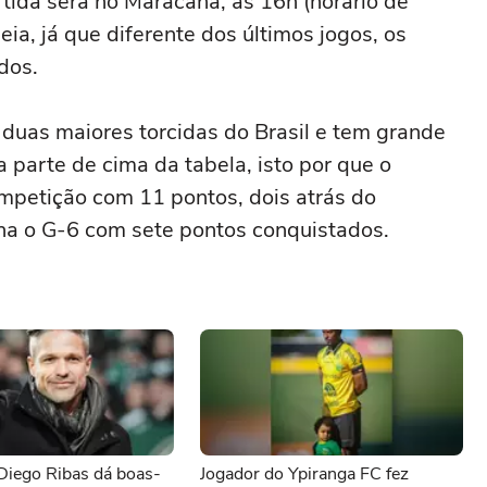
rtida será no Maracanã, às 16h (horário de
eia, já que diferente dos últimos jogos, os
dos.
 duas maiores torcidas do Brasil e tem grande
 parte de cima da tabela, isto por que o
petição com 11 pontos, dois atrás do
cha o G-6 com sete pontos conquistados.
Diego Ribas dá boas-
Jogador do Ypiranga FC fez