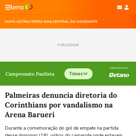
MAPA ASTRAL
TERRA MAIL
CENTRAL DO ASSINANTE
PUBLICIDADE
Oferecimento
Times
Campeonato Paulista
Selecione o time para ver as notícias
Palmeiras denuncia diretoria do
Corinthians por vandalismo na
Arena Barueri
Durante a comemoração do gol de empate na partida
desse domingo (18), vidros do camarote onde estavam