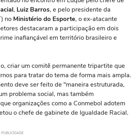
esentado no encontro em Luque pelo chefe de
acial
,
Luiz Barros
, e pelo presidente da
T) no
Ministério do Esporte
, o ex-atacante
setores destacaram a participação em dois
me inafiançável em território brasileiro e
o, criar um comitê permanente tripartite que
rnos para tratar do tema de forma mais ampla.
nto deve ser feito de "maneira estruturada,
 um problema social, mas também
tal que organizações como a Conmebol adotem
etou o chefe de gabinete de Igualdade Racial.
PUBLICIDADE