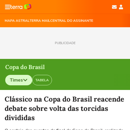
MAPA ASTRAL
TERRA MAIL
CENTRAL DO ASSINANTE
PUBLICIDADE
Copa do Brasil
Times
TABELA
Selecione o time para ver as notícias
Clássico na Copa do Brasil reacende
debate sobre volta das torcidas
divididas