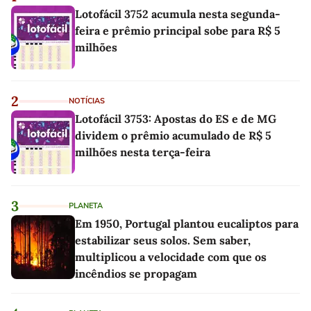
Lotofácil 3752 acumula nesta segunda-
feira e prêmio principal sobe para R$ 5
milhões
2
NOTÍCIAS
Lotofácil 3753: Apostas do ES e de MG
dividem o prêmio acumulado de R$ 5
milhões nesta terça-feira
3
PLANETA
Em 1950, Portugal plantou eucaliptos para
estabilizar seus solos. Sem saber,
multiplicou a velocidade com que os
incêndios se propagam