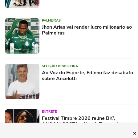
PALMEIRAS
Jhon Arias vai render lucro milionário ao
Palmeiras
SELEÇÃO BRASILEIRA
Ao Voz do Esporte, Edinho faz desabafo
sobre Ancelotti
ENTRETÊ
Festival Timbre 2026 reúne BK’,
AJULLIACOSTA e NandaTsunami em
encontro de diferentes gerações do rap
brasileiro