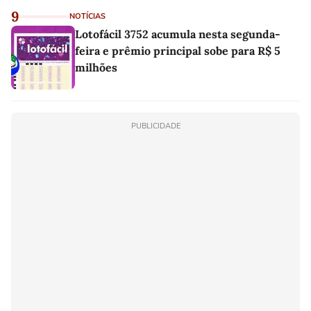
9
NOTÍCIAS
Lotofácil 3752 acumula nesta segunda-
feira e prêmio principal sobe para R$ 5
milhões
PUBLICIDADE