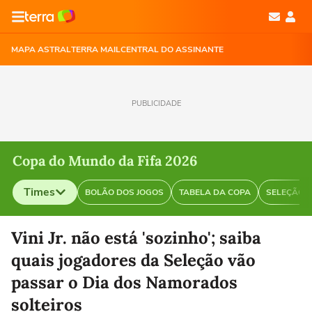
MAPA ASTRAL
TERRA MAIL
CENTRAL DO ASSINANTE
PUBLICIDADE
Copa do Mundo da Fifa 2026
Times
BOLÃO DOS JOGOS
TABELA DA COPA
SELEÇÃO B
Selecione o time para ver as notícias
Vini Jr. não está 'sozinho'; saiba
quais jogadores da Seleção vão
passar o Dia dos Namorados
solteiros