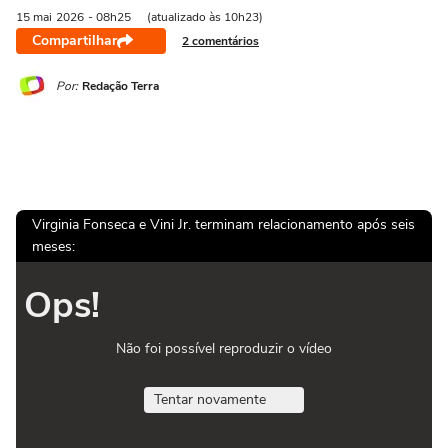
15 mai
2026
- 08h25
(atualizado às 10h23)
Compartilhar
2 comentários
Por:
Redação Terra
Virginia Fonseca e Vini Jr. terminam relacionamento após seis
meses:
Ops!
Não foi possível reproduzir o vídeo
Tentar novamente