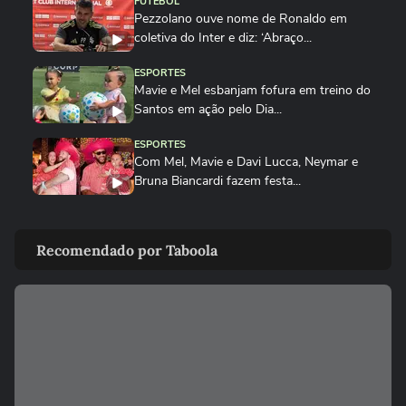
FUTEBOL
Pezzolano ouve nome de Ronaldo em
coletiva do Inter e diz: ‘Abraço...
ESPORTES
Mavie e Mel esbanjam fofura em treino do
Santos em ação pelo Dia...
ESPORTES
Com Mel, Mavie e Davi Lucca, Neymar e
Bruna Biancardi fazem festa...
ESPORTES
Fã de pescaria e de Belo: Bruno
Recomendado por Taboola
Guimarães revela vida pessoal após...
ESPORTES
Morre Jorge Messi: craque argentino
publicou última foto com o pai...
ESPORTES
Globo anuncia retorno de Luis Roberto às
transmissões após quatro...