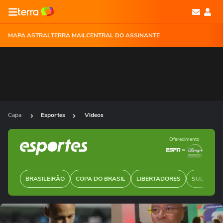
MAPA ASTRAL
TERRA MAIL
CENTRAL DO ASSINANTE
Capa
Esportes
Videos
Oferecimento
BRASILEIRÃO
COPA DO BRASIL
LIBERTADORES
SUL-AMER
Ops!