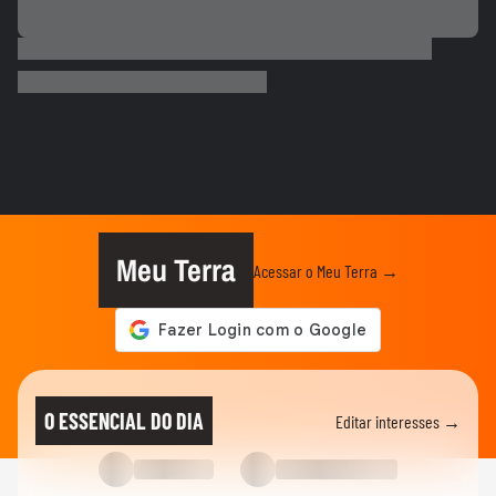
TÊNIS
Bia Haddad anuncia pausa na carreira
como tenista: 'Até breve'
ESPORTES
Rebeca Andrade conquista a maior nota
do mundo no salto em 2026...
SURFE
Do isopor ao colo do filho: como 'Seu
Luiz' moldou o campeão Italo...
Meu Terra
Acessar o Meu Terra →
GINÁSTICA
Rebeca Andrade conquista a maior nota
do mundo no salto em 2026
PALMEIRAS
Palmeiras reforça combate à violência
O ESSENCIAL DO DIA
Editar interesses →
contra a mulher nos 20 anos...
ESPORTES
Rayssa Leal destaca legado olímpico do