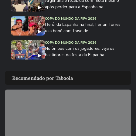
Argentina é recebida com festa mesmo
após perder para a Espanha na...
COPA DO MUNDO DA FIFA 2026
Herói da Espanha na final, Ferran Torres
usa boné com frase de...
COPA DO MUNDO DA FIFA 2026
No ônibus com os jogadores: veja os
bastidores da festa da Espanha...
COPA DO MUNDO DA FIFA 2026
Cucurella canta em festa da Espanha
Recomendado por Taboola
música viral criada por...
COPA DO MUNDO DA FIFA 2026
Fã de Neymar, Nico Williams surpreende
com 'funk proibidão' do...
COPA DO MUNDO DA FIFA 2026
Cucurella ‘perde a linha’ e ‘hidrata’ taça da
Copa do Mundo...