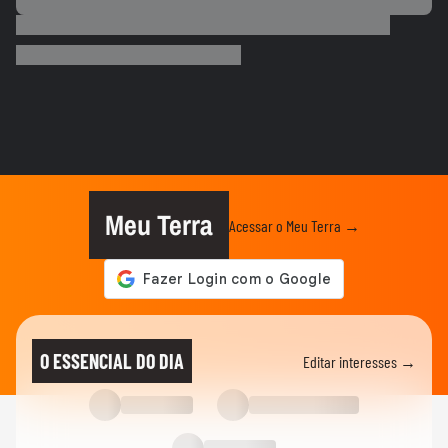
COPA DO MUNDO DA FIFA 2026
Que intimidade! Lamine Yamal faz carinho
e 'lustra' taça da Copa...
COPA DO MUNDO DA FIFA 2026
Imagens aéreas mostram ruas de Madri
tomadas por torcedores em...
COPA DO MUNDO DA FIFA 2026
‘Somos os reis do mundo’: seleção da
Espanha arrasta multidão em...
Meu Terra
Acessar o Meu Terra →
COPA DO MUNDO DA FIFA 2026
Lamine Yamal manda recado a Paredes
após agressão a Gavi na final...
COPA DO MUNDO DA FIFA 2026
Adolescente morre após fonte desabar
O ESSENCIAL DO DIA
Editar interesses →
durante comemoração do título...
COPA DO MUNDO DA FIFA 2026
Torcedores argentinos entram em
confronto com a PM no RJ após...