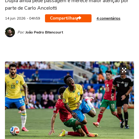
Dupla ainda pede passagem e merece maior atenção por
parte de Carlo Ancelotti
Compartilhar
4 comentários
14 jun
2026
- 04h59
Por:
João Pedro Bitencourt