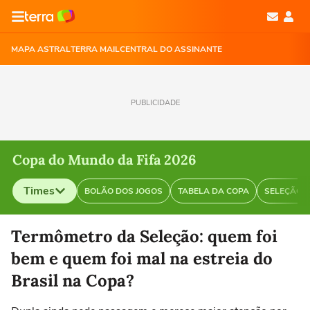
MAPA ASTRAL
TERRA MAIL
CENTRAL DO ASSINANTE
PUBLICIDADE
Copa do Mundo da Fifa 2026
Times
BOLÃO DOS JOGOS
TABELA DA COPA
SELEÇÃO B
Selecione o time para ver as notícias
Termômetro da Seleção: quem foi
bem e quem foi mal na estreia do
Brasil na Copa?