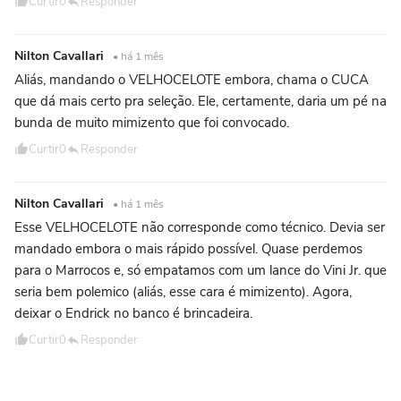
Curtir
0
Responder
Nilton Cavallari
• há 1 mês
Aliás, mandando o VELHOCELOTE embora, chama o CUCA
que dá mais certo pra seleção. Ele, certamente, daria um pé na
bunda de muito mimizento que foi convocado.
Curtir
0
Responder
Nilton Cavallari
• há 1 mês
Esse VELHOCELOTE não corresponde como técnico. Devia ser
mandado embora o mais rápido possível. Quase perdemos
para o Marrocos e, só empatamos com um lance do Vini Jr. que
seria bem polemico (aliás, esse cara é mimizento). Agora,
deixar o Endrick no banco é brincadeira.
Curtir
0
Responder