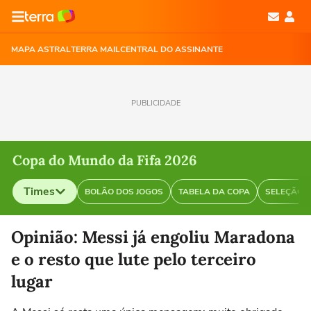
MAPA ASTRAL
TERRA MAIL
CENTRAL DO ASSINANTE
PUBLICIDADE
Copa do Mundo da Fifa 2026
Times
BOLÃO DOS JOGOS
TABELA DA COPA
SELEÇÃO B
Selecione o time para ver as notícias
Opinião: Messi já engoliu Maradona
e o resto que lute pelo terceiro
lugar