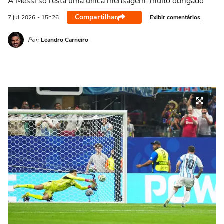
A Messi só resta uma única mensagem: muito obrigado
Compartilhar
Exibir comentários
7 jul
2026
- 15h26
Por:
Leandro Carneiro