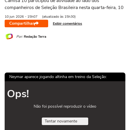
Camisa 10 participou de atividade ao lado dos
companheiros de Seleção Brasileira nesta quarta-feira, 10
10 jun
2026
- 15h07
(atualizado às 15h30)
Compartilhar
Exibir comentários
Por:
Redação Terra
Neymar aparece jogando altinha em treino da Seleção:
Ops!
Não foi possível reproduzir o vídeo
Tentar novamente