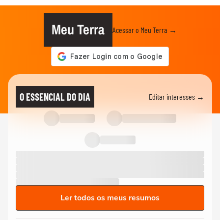
Meu Terra
Acessar o Meu Terra →
O ESSENCIAL DO DIA
Editar interesses →
Ler todos os meus resumos