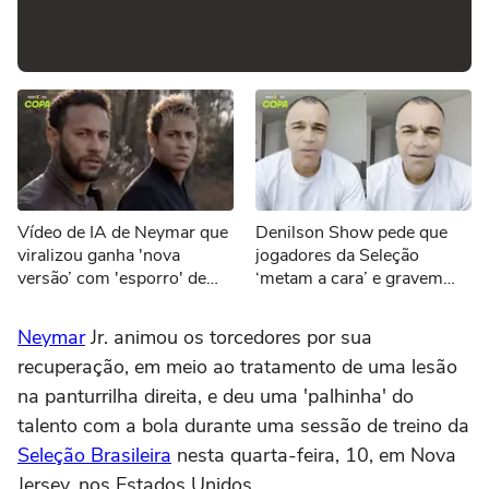
Vídeo de IA de Neymar que
Denilson Show pede que
viralizou ganha 'nova
jogadores da Seleção
versão’ com 'esporro' de
‘metam a cara’ e gravem
Jorge Jesus: ‘Vão jogar
vídeos sobre eliminação da
pôquer’
Copa
Neymar
Jr. animou os torcedores por sua
recuperação, em meio ao tratamento de uma lesão
na panturrilha direita, e deu uma 'palhinha' do
talento com a bola durante uma sessão de treino da
Seleção Brasileira
nesta quarta-feira, 10, em Nova
Jersey, nos Estados Unidos.