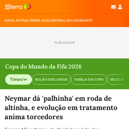
MAPA ASTRAL
TERRA MAIL
CENTRAL DO ASSINANTE
PUBLICIDADE
Copa do Mundo da Fifa 2026
Times
BOLÃO DOS JOGOS
TABELA DA COPA
SELEÇÃO B
Selecione o time para ver as notícias
Neymar dá 'palhinha' em roda de
altinha, e evolução em tratamento
anima torcedores