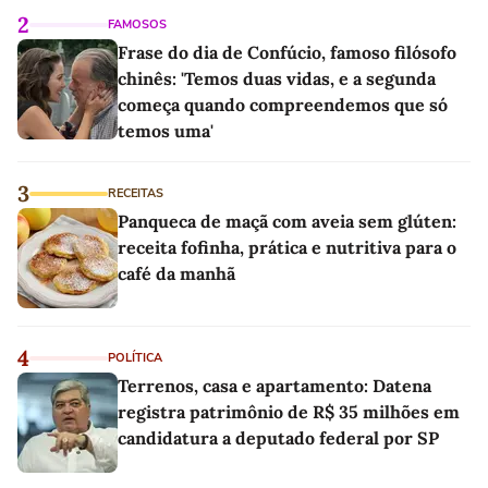
2
FAMOSOS
Frase do dia de Confúcio, famoso filósofo
chinês: 'Temos duas vidas, e a segunda
começa quando compreendemos que só
temos uma'
3
RECEITAS
Panqueca de maçã com aveia sem glúten:
receita fofinha, prática e nutritiva para o
café da manhã
4
POLÍTICA
Terrenos, casa e apartamento: Datena
registra patrimônio de R$ 35 milhões em
candidatura a deputado federal por SP