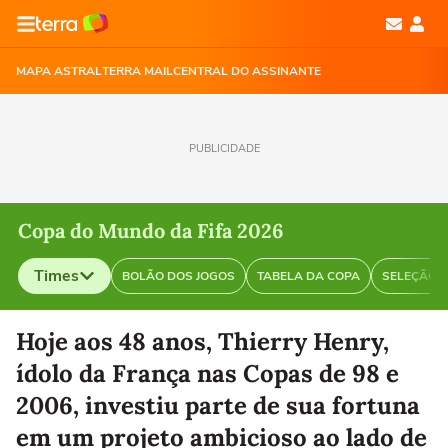
MAPA ASTRAL
TERRA MAIL
CENTRAL DO ASSINANTE
PUBLICIDADE
Copa do Mundo da Fifa 2026
Times
BOLÃO DOS JOGOS
TABELA DA COPA
SELEÇÃO B
Selecione o time para ver as notícias
Hoje aos 48 anos, Thierry Henry,
ídolo da França nas Copas de 98 e
2006, investiu parte de sua fortuna
em um projeto ambicioso ao lado de