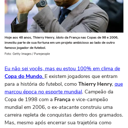
Hoje aos 48 anos, Thierry Henry, ídolo da França nas Copas de 98 e 2006,
investiu parte de sua fortuna em um projeto ambicioso ao lado de outro
famoso jogador de futebol.
Foto: Getty Images / Purepeople
Eu não sei vocês, mas eu estou 100% em clima de
Copa do Mundo
.
E existem jogadores que entram
para a história do futebol, como
Thierry Henry
,
que
marcou época no esporte mundial
. Campeão da
Copa de 1998 com a
França
e vice-campeão
mundial em 2006, o ex-atacante construiu uma
carreira repleta de conquistas dentro dos gramados.
Mas, mesmo após encerrar sua trajetória como