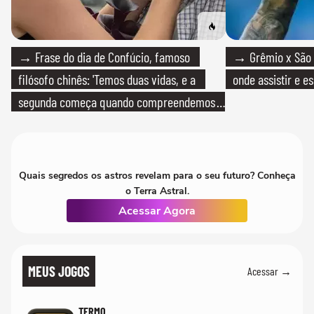
→ Frase do dia de Confúcio, famoso
→ Grêmio x São P
filósofo chinês: 'Temos duas vidas, e a
onde assistir e e
segunda começa quando compreendemos
que só temos uma'
Quais segredos os astros revelam para o seu futuro? Conheça
o Terra Astral.
Acessar Agora
MEUS JOGOS
Acessar →
TERMO