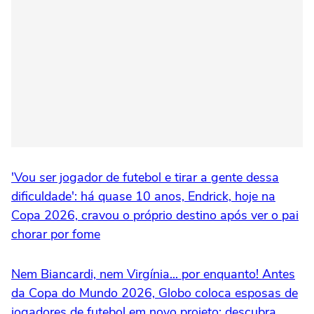
'Vou ser jogador de futebol e tirar a gente dessa
dificuldade': há quase 10 anos, Endrick, hoje na
Copa 2026, cravou o próprio destino após ver o pai
chorar por fome
Nem Biancardi, nem Virgínia... por enquanto! Antes
da Copa do Mundo 2026, Globo coloca esposas de
jogadores de futebol em novo projeto; descubra