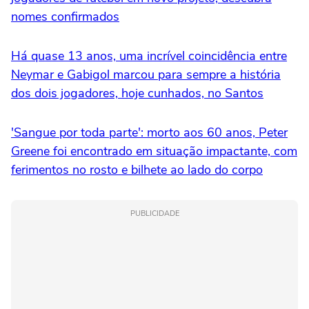
nomes confirmados
Há quase 13 anos, uma incrível coincidência entre
Neymar e Gabigol marcou para sempre a história
dos dois jogadores, hoje cunhados, no Santos
'Sangue por toda parte': morto aos 60 anos, Peter
Greene foi encontrado em situação impactante, com
ferimentos no rosto e bilhete ao lado do corpo
PUBLICIDADE