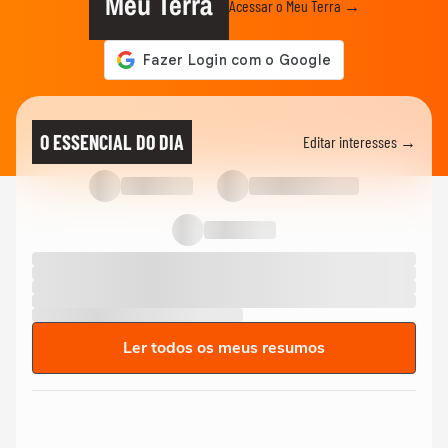
Meu Terra
Acessar o Meu Terra →
O ESSENCIAL DO DIA
Editar interesses →
Ler todos os meus resumos