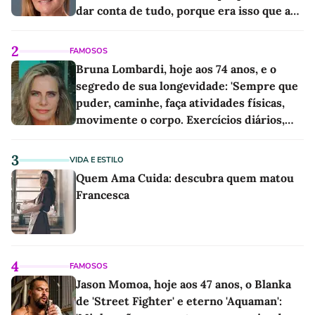
dar conta de tudo, porque era isso que a
sociedade exigia'
2
FAMOSOS
Bruna Lombardi, hoje aos 74 anos, e o
segredo de sua longevidade: 'Sempre que
puder, caminhe, faça atividades físicas,
movimente o corpo. Exercícios diários,
mesmo pequenos, são libertadores'
3
VIDA E ESTILO
Quem Ama Cuida: descubra quem matou
Francesca
4
FAMOSOS
Jason Momoa, hoje aos 47 anos, o Blanka
de 'Street Fighter' e eterno 'Aquaman':