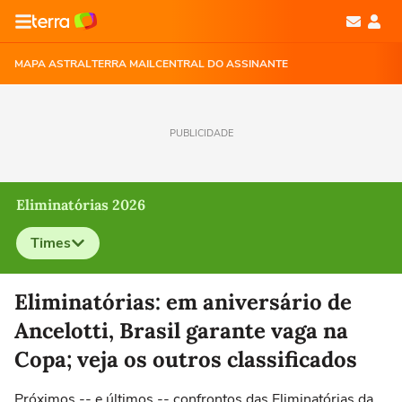
MAPA ASTRAL
TERRA MAIL
CENTRAL DO ASSINANTE
PUBLICIDADE
Eliminatórias 2026
Times
Selecione o time para ver as notícias
Eliminatórias: em aniversário de
Ancelotti, Brasil garante vaga na
Copa; veja os outros classificados
Próximos -- e últimos -- confrontos das Eliminatórias da