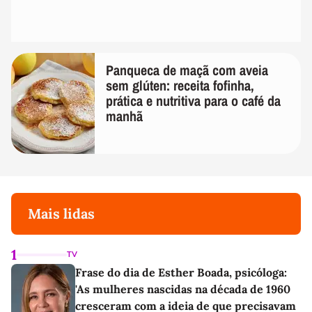
Panqueca de maçã com aveia
sem glúten: receita fofinha,
prática e nutritiva para o café da
manhã
Mais lidas
1
TV
Frase do dia de Esther Boada, psicóloga:
'As mulheres nascidas na década de 1960
cresceram com a ideia de que precisavam