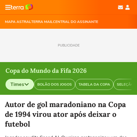
MAPA ASTRAL
TERRA MAIL
CENTRAL DO ASSINANTE
PUBLICIDADE
Copa do Mundo da Fifa 2026
Times
BOLÃO DOS JOGOS
TABELA DA COPA
SELEÇÃO B
Selecione o time para ver as notícias
Autor de gol maradoniano na Copa
de 1994 virou ator após deixar o
futebol