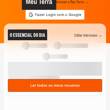
Meu Terra
Acessar o Meu Terra →
O ESSENCIAL DO DIA
Editar interesses →
Ler todos os meus resumos