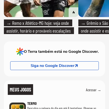
→ Remo x Atlético-MG hoje: veja onde
→ Grêmio x São P
assistir, horário e prováveis escalações
onde assistir e e
O Terra também está no Google Discover.
Siga no Google Discover
MEUS JOGOS
Acessar →
TERMO
Descubra a palavra do dia em até 6 tentativas. Observe as