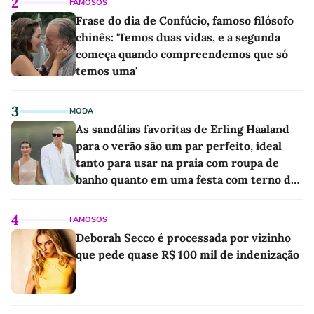
2
FAMOSOS
Frase do dia de Confúcio, famoso filósofo
chinês: 'Temos duas vidas, e a segunda
começa quando compreendemos que só
temos uma'
3
MODA
As sandálias favoritas de Erling Haaland
para o verão são um par perfeito, ideal
tanto para usar na praia com roupa de
banho quanto em uma festa com terno de
linho
4
FAMOSOS
Deborah Secco é processada por vizinho
que pede quase R$ 100 mil de indenização