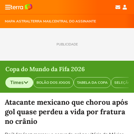
MAPA ASTRAL
TERRA MAIL
CENTRAL DO ASSINANTE
PUBLICIDADE
Copa do Mundo da Fifa 2026
Times
BOLÃO DOS JOGOS
TABELA DA COPA
SELEÇÃO B
Selecione o time para ver as notícias
Atacante mexicano que chorou após
gol quase perdeu a vida por fratura
no crânio