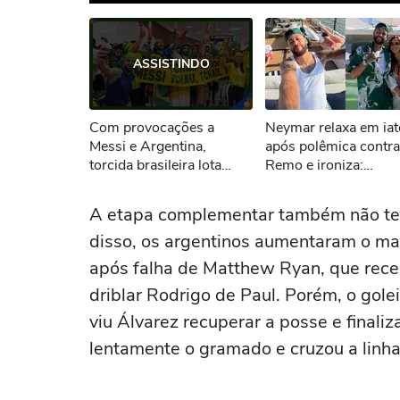
Ops!
ASSISTINDO
Não foi pos
Com provocações a
Neymar relaxa em iat
Tent
Messi e Argentina,
após polêmica contra
torcida brasileira lota
Remo e ironiza:
metrô antes de duelo
'Vagabundeando'
contra Camarões
A etapa complementar também não teve
disso, os argentinos aumentaram o mar
após falha de Matthew Ryan, que rece
driblar Rodrigo de Paul. Porém, o golei
viu Álvarez recuperar a posse e finaliz
lentamente o gramado e cruzou a linh