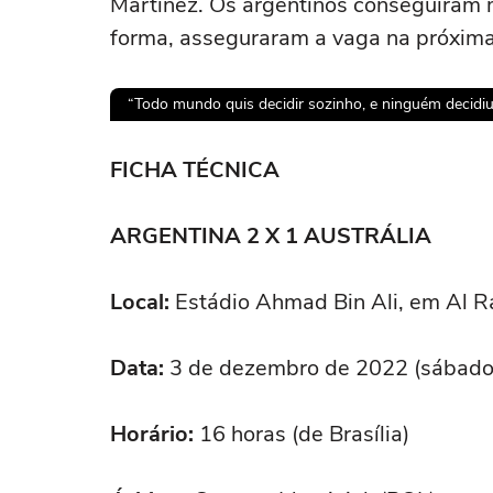
Martínez. Os argentinos conseguiram m
forma, asseguraram a vaga na próxima
“Todo mundo quis decidir sozinho, e ninguém decidiu”, 
Ops!
FICHA TÉCNICA
Não foi pos
ARGENTINA 2 X 1 AUSTRÁLIA
Tent
Local:
Estádio Ahmad Bin Ali, em Al R
Data:
3 de dezembro de 2022 (sábado
Horário:
16 horas (de Brasília)