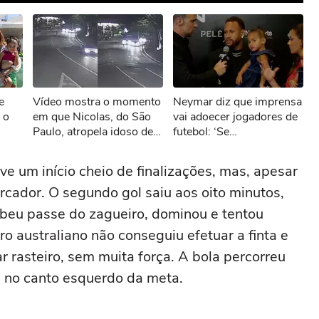
sível reproduzir o vídeo
e
Vídeo mostra o momento
Neymar diz que imprensa
ar novamente
 o
em que Nicolas, do São
vai adoecer jogadores de
Paulo, atropela idoso de
futebol: ‘Se
84 anos em Barueri
responsabilizem por suas
palavras’
 um início cheio de finalizações, mas, apesar
cador. O segundo gol saiu aos oito minutos,
beu passe do zagueiro, dominou e tentou
ro australiano não conseguiu efetuar a finta e
ar rasteiro, sem muita força. A bola percorreu
a no canto esquerdo da meta.