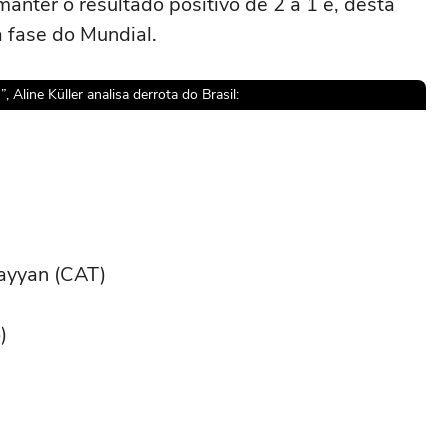
anter o resultado positivo de 2 a 1 e, desta
 fase do Mundial.
Aline Küller analisa derrota do Brasil:
sível reproduzir o vídeo
ar novamente
ayyan (CAT)
)