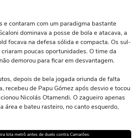
os e contaram com um paradigma bastante
 Scaloni dominava a posse de bola e atacava, a
d focava na defesa sólida e compacta. Os sul-
 criaram poucas oportunidades. O time da
 não demorou para ficar em desvantagem.
tos, depois de bela jogada oriunda de falta
ça, recebeu de Papu Gómez após desvio e tocou
 acionou Nicolás Otamendi. O zagueiro apenas
a área e bateu rasteiro, no canto esquerdo,
ira lota metrô antes de duelo contra Camarões: