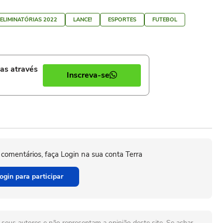
ELIMINATÓRIAS 2022
LANCE!
ESPORTES
FUTEBOL
ias através
Inscreva-se
 comentários, faça Login na sua conta Terra
ogin para participar
seus autores e não representam a opinião deste site. Se achar