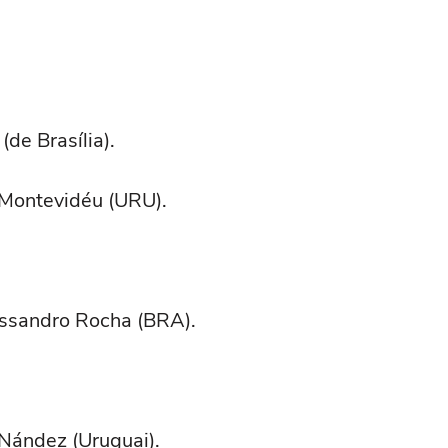
de Brasília).
 Montevidéu (URU).
essandro Rocha (BRA).
; Nández (Uruguai).