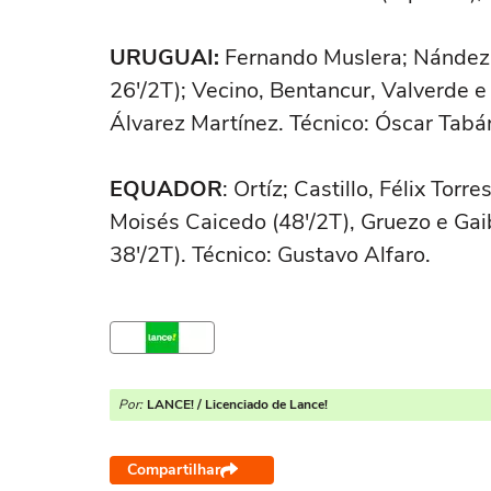
URUGUAI:
Fernando Muslera; Nández,
26'/2T); Vecino, Bentancur, Valverde e
Álvarez Martínez. Técnico: Óscar Tabá
EQUADOR
: Ortíz; Castillo, Félix Tor
Moisés Caicedo (48'/2T), Gruezo e Gaib
38'/2T). Técnico: Gustavo Alfaro.
Por:
LANCE! / Licenciado de Lance!
Compartilhar