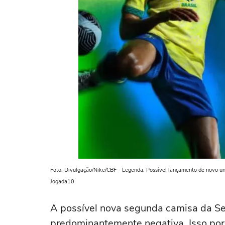
Foto: Divulgação/Nike/CBF - Legenda: Possível lançamento de novo uni
Jogada10
A possível nova segunda camisa da Se
predominantemente negativa. Isso po