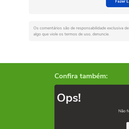
Fazer L
Os comentários são de responsabilidade exclusiva de 
algo que viole os termos de uso, denuncie.
Confira também:
Ops!
Não f