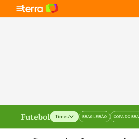
Futebol
Times
BRASILEIRÃO
COPA DO BRA
Selecione o time para ver as notícias