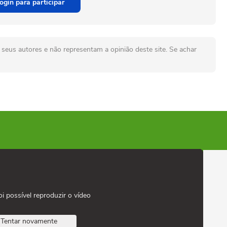
ogin para participar
seus autores e não representam a opinião deste site. Se achar
oi possível reproduzir o vídeo
Tentar novamente