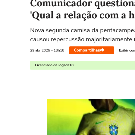
Comunicador questiona
'Qual a relação com a h
Nova segunda camisa da pentacampeã m
causou repercussão majoritariamente 
Compartilhar
29 abr
2025
- 18h18
Exibir co
Licenciado de Jogada10