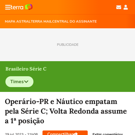
MAPA ASTRAL
TERRA MAIL
CENTRAL DO ASSINANTE
PUBLICIDADE
Brasileiro Série C
Times
Selecione o time para ver as notícias
Operário-PR e Náutico empatam
pela Série C; Volta Redonda assume
a 1ª posição
Compartilhar
Exibir comentários
29 jul
2023
- 21h08