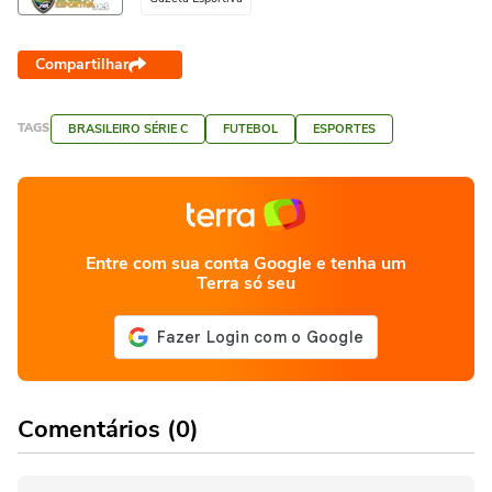
Compartilhar
TAGS
BRASILEIRO SÉRIE C
FUTEBOL
ESPORTES
Entre com sua conta Google e tenha um
Terra só seu
Comentários (0)