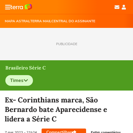
MAPA ASTRAL
TERRA MAIL
CENTRAL DO ASSINANTE
PUBLICIDADE
Brasileiro Série C
Times
Selecione o time para ver as notícias
Ex- Corinthians marca, São
Bernardo bate Aparecidense e
lidera a Série C
Compartilhar
Exibir comentários
7 mai
2023
- 21h24