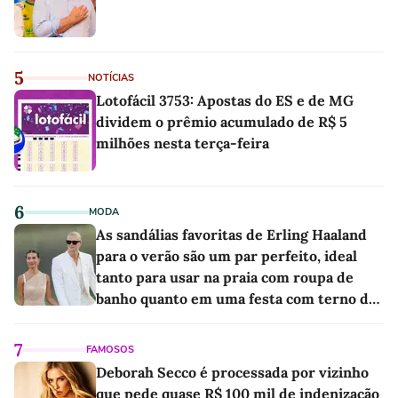
5
NOTÍCIAS
Lotofácil 3753: Apostas do ES e de MG
dividem o prêmio acumulado de R$ 5
milhões nesta terça-feira
6
MODA
As sandálias favoritas de Erling Haaland
para o verão são um par perfeito, ideal
tanto para usar na praia com roupa de
banho quanto em uma festa com terno de
linho
7
FAMOSOS
Deborah Secco é processada por vizinho
que pede quase R$ 100 mil de indenização