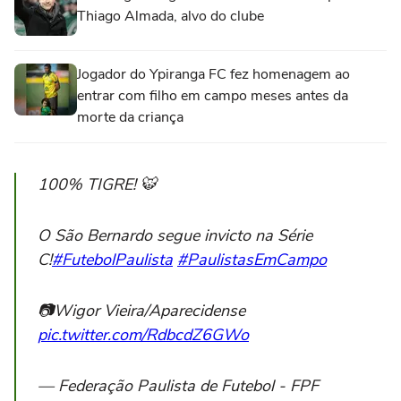
Thiago Almada, alvo do clube
Jogador do Ypiranga FC fez homenagem ao
entrar com filho em campo meses antes da
morte da criança
100% TIGRE! 🐯
O São Bernardo segue invicto na Série
C!
#FutebolPaulista
#PaulistasEmCampo
📷Wigor Vieira/Aparecidense
pic.twitter.com/RdbcdZ6GWo
— Federação Paulista de Futebol - FPF