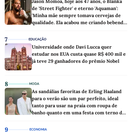
Jason Momoa, hoje aos 47 anos, o Blanka
de 'Street Fighter' e eterno 'Aquaman':
'Minha mãe sempre tomava cervejas de
qualidade. Ela acabou me criando bebendo
as melhores'
7
EDUCAÇÃO
Universidade onde Davi Lucca quer
estudar nos EUA custa quase R$ 400 mil e
já teve 29 ganhadores do prêmio Nobel
8
MODA
As sandálias favoritas de Erling Haaland
para o verão são um par perfeito, ideal
tanto para usar na praia com roupa de
banho quanto em uma festa com terno de
linho
9
ECONOMIA