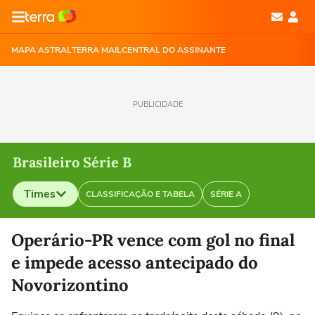
MAPA ASTRAL
TERRA MAIL
CENTRAL DO ASSINANTE
PUBLICIDADE
Brasileiro Série B
Times
CLASSIFICAÇÃO E TABELA
SÉRIE A
Selecione o time para ver as notícias
Operário-PR vence com gol no final
e impede acesso antecipado do
Novorizontino