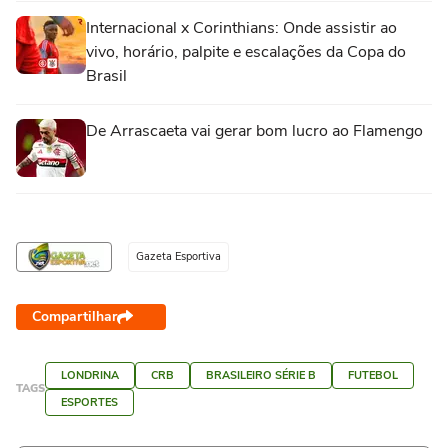
Internacional x Corinthians: Onde assistir ao
vivo, horário, palpite e escalações da Copa do
Brasil
De Arrascaeta vai gerar bom lucro ao Flamengo
Gazeta Esportiva
Compartilhar
LONDRINA
CRB
BRASILEIRO SÉRIE B
FUTEBOL
TAGS
ESPORTES