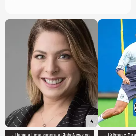
→ Daniela Lima supera a GloboNews no
→ Grêmio x Mirass