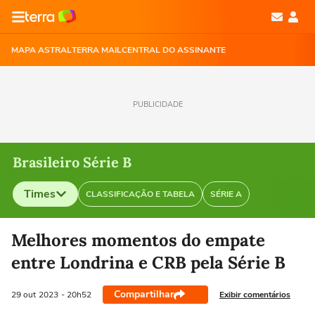
MAPA ASTRAL
TERRA MAIL
CENTRAL DO ASSINANTE
PUBLICIDADE
Brasileiro Série B
Times
CLASSIFICAÇÃO E TABELA
SÉRIE A
Selecione o time para ver as notícias
Melhores momentos do empate
entre Londrina e CRB pela Série B
Compartilhar
Exibir comentários
29 out
2023
- 20h52