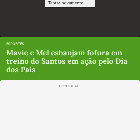
Tentar novamente
ESPORTES
Mavie e Mel esbanjam fofura em
treino do Santos em ação pelo Dia
dos Pais
PUBLICIDADE