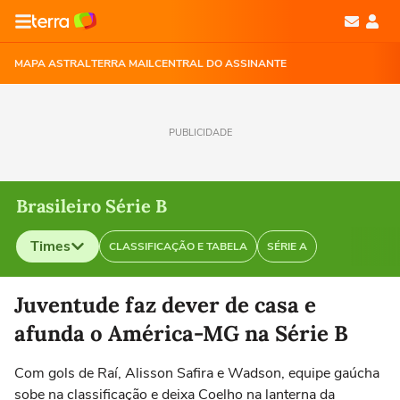
MAPA ASTRAL
TERRA MAIL
CENTRAL DO ASSINANTE
PUBLICIDADE
Brasileiro Série B
Times
CLASSIFICAÇÃO E TABELA
SÉRIE A
Selecione o time para ver as notícias
Juventude faz dever de casa e
afunda o América-MG na Série B
Com gols de Raí, Alisson Safira e Wadson, equipe gaúcha
sobe na classificação e deixa Coelho na lanterna da