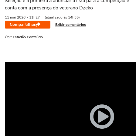
Seleção é a primeira a anunciar a lista para a competição e
conta com a presença do veterano Dzeko
11 mai
2026
- 11h27
(atualizado às 14h35)
Compartilhar
Exibir comentários
Por:
Estadão Conteúdo