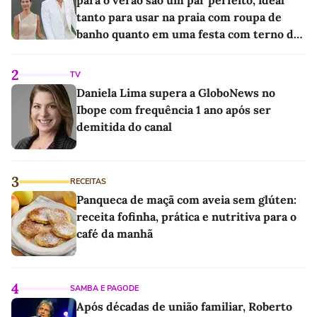
para o verão são um par perfeito, ideal
tanto para usar na praia com roupa de
banho quanto em uma festa com terno de
linho
2
TV
Daniela Lima supera a GloboNews no
Ibope com frequência 1 ano após ser
demitida do canal
3
RECEITAS
Panqueca de maçã com aveia sem glúten:
receita fofinha, prática e nutritiva para o
café da manhã
4
SAMBA E PAGODE
Após décadas de união familiar, Roberto