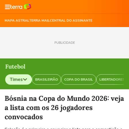
MAPA ASTRAL
TERRA MAIL
CENTRAL DO ASSINANTE
PUBLICIDADE
Futebol
Times
BRASILEIRÃO
COPA DO BRASIL
LIBERTADORES
Selecione o time para ver as notícias
Bósnia na Copa do Mundo 2026: veja
a lista com os 26 jogadores
convocados