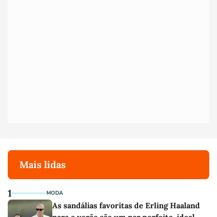
Mais lidas
1
MODA
As sandálias favoritas de Erling Haaland