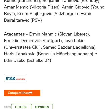
Burnic (Karslruher), Benjamin Tahirovic (Brondby),
Amar Memic (Viktoria Plzen), Armin Gigovic (Young
Boys), Kerim Alajbegovic (Salzburgo) e Esmir
Bajraktarevic (PSV)
Atacantes -
Ermin Mahmic (Slovan Liberec),
Ermedin Demirovic (Stuttgart), Jovo Lukic
(Universitatea Cluj), Samed Bazdar (Jagiellonia),
Haris Tabakovic (Borussia Mönchengladbach) e
Edin Dzeko (Schalke 04)
Compartilhar
TAGS
FUTEBOL
ESPORTES