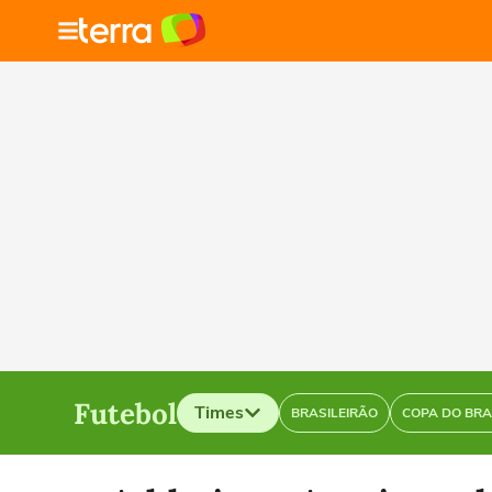
Futebol
Times
BRASILEIRÃO
COPA DO BRA
Selecione o time para ver as notícias