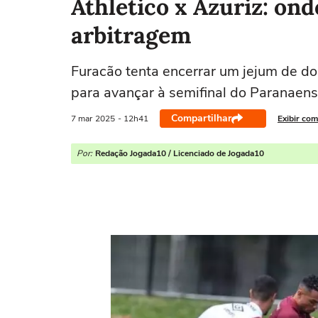
Athletico x Azuriz: ond
arbitragem
Furacão tenta encerrar um jejum de do
para avançar à semifinal do Paranaen
Compartilhar
7 mar
2025
- 12h41
Exibir com
Por:
Redação Jogada10 / Licenciado de Jogada10