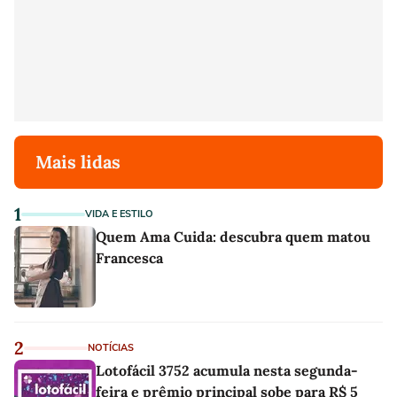
Mais lidas
1
VIDA E ESTILO
Quem Ama Cuida: descubra quem matou
Francesca
2
NOTÍCIAS
Lotofácil 3752 acumula nesta segunda-
feira e prêmio principal sobe para R$ 5