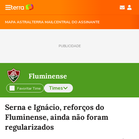
MAPA ASTRAL
TERRA MAIL
CENTRAL DO ASSINANTE
PUBLICIDADE
Fluminense
Times
Favoritar Time
Selecione o time para ver as notícias
Serna e Ignácio, reforços do
Fluminense, ainda não foram
regularizados