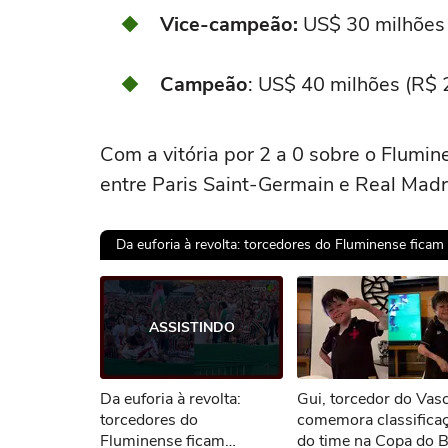
Vice-campeão:
US$ 30 milhões 
Campeão
: US$ 40 milhões (R$ 
Com a vitória por 2 a 0 sobre o Flumi
entre Paris Saint-Germain e Real Madr
Da euforia à revolta: torcedores do Fluminense ficam
Ops!
ASSISTINDO
Não foi pos
Da euforia à revolta:
Gui, torcedor do Vas
Tent
torcedores do
comemora classifica
Fluminense ficam
do time na Copa do B