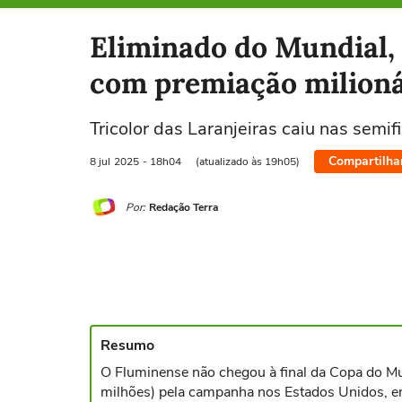
Selecione o time para ver as notícias
Eliminado do Mundial, 
com premiação milioná
Tricolor das Laranjeiras caiu nas semif
Compartilha
8 jul
2025
- 18h04
(atualizado às 19h05)
Por:
Redação Terra
Resumo
O Fluminense não chegou à final da Copa do M
milhões) pela campanha nos Estados Unidos, enq