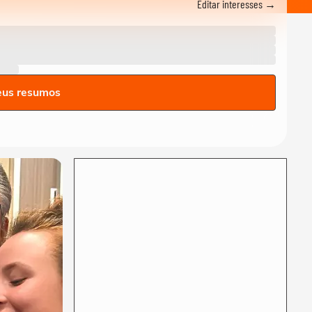
Editar interesses →
Gui, torcedor do Vasco,
comemora classificação do
time na Copa do...
FUTEBOL
Vozinha é apresentado com
festa no Colo-Colo após
eus resumos
destaque na Copa...
ESPORTES
Raio atinge estádio na
Tailândia, mata um jogador e
deixa outros...
NEYMAR
Neymar relaxa em iate após
polêmica contra o Remo e
ironiza:...