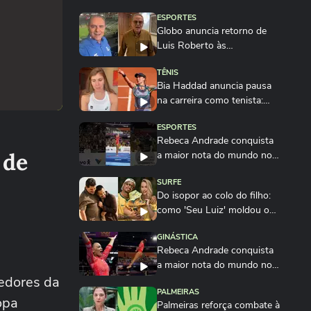
ESPORTES
Globo anuncia retorno de
Luis Roberto às
transmissões após quatro...
TÊNIS
Bia Haddad anuncia pausa
na carreira como tenista:
'Até breve'
ESPORTES
Rebeca Andrade conquista
 de
a maior nota do mundo no
salto em 2026...
SURFE
Do isopor ao colo do filho:
como 'Seu Luiz' moldou o
campeão Italo...
GINÁSTICA
Rebeca Andrade conquista
a maior nota do mundo no
cedores da
salto em 2026
PALMEIRAS
opa
Palmeiras reforça combate à