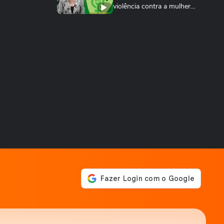
violência contra a mulher
nos 20 anos...
ESPORTES
Rayssa Leal destaca legado
olímpico do skate, mas diz
que esporte...
ESPORTES
Rayssa Leal fala sobre
competir no Dia dos Pais e
diz que ganhará...
ESPORTES
Alex Escobar passa por
cirurgia para retirada de
tumor
ESPORTES
Salah ganha festa surreal ao
ser apresentado à torcida
do...
BASQUETE
Hortência explica por que
passou a usar "OLY" ao lado
do nome nas...
VASCO