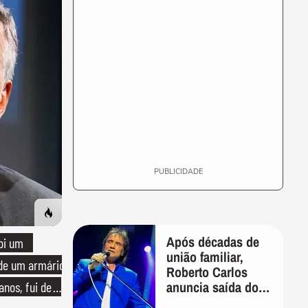
PUBLICIDADE
Após décadas de
oi um
união familiar,
 de um armário
Roberto Carlos
anuncia saída do
anos, fui de
filho de Erasmo de