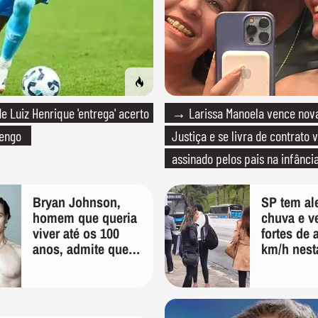
e Luiz Henrique 'entrega' acerto
→ Larissa Manoela vence nova
engo
Justiça e se livra de contrato v
assinado pelos pais na infânci
Bryan Johnson,
SP tem ale
homem que queria
chuva e v
viver até os 100
fortes de 
anos, admite que
km/h nest
"foi longe demais
feira; veja
em busca pela
previsão 
longevidade"