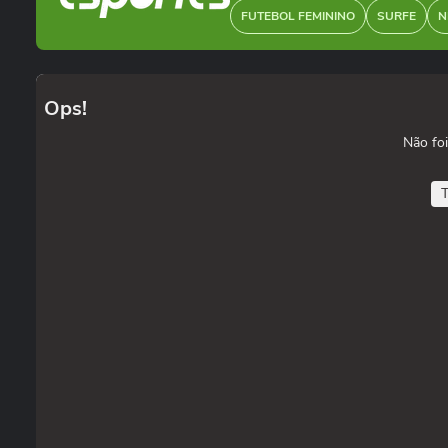
FUTEBOL FEMININO
SURFE
N
Ops!
Não foi
T