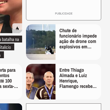
PUBLICIDADE
Chute de
funcionário impede
 batalha na
ação de drone com
explosivos em
italício
aeroporto na
a
Alemanha
rta para
Entre Thiago
entos
Almada e Luiz
até 100
Henrique,
a sexta-
Flamengo recebeu
 a
oferta por ex-
do tempo
Palmeiras