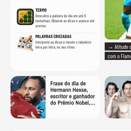
TERMO
Descubra a palavra do dia em até 6
tentativas. Observe as dicas e avance até
acertar.
PALAVRAS CRUZADAS
Interprete as dicas e monte o tabuleiro
→ Atitude d
letra por letra, no seu ritmo.
com o Flam
Frase do dia de
Hermann Hesse,
escritor e ganhador
do Prêmio Nobel,
sobre a paciência:
'Ser inteligente é
bom, ser paciente é
melhor'